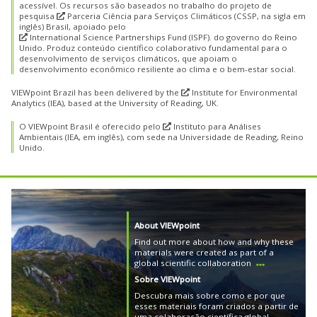
acessível. Os recursos são baseados no trabalho do projeto de
pesquisa
Parceria
Ciência para Serviços Climáticos (CSSP, na sigla em
inglês) Brasil
, apoiado pelo
International Science Partnerships Fund (ISPF).
do governo do Reino
Unido. Produz conteúdo científico colaborativo fundamental para o
desenvolvimento de serviços climáticos, que apoiam o
desenvolvimento econômico resiliente ao clima e o bem-estar social.
VIEWpoint Brazil has been delivered by the
Institute
for Environmental
Analytics (IEA)
, based at the University of Reading, UK.
O VIEWpoint Brasil é oferecido pelo
Instituto
para Análises
Ambientais (IEA, em inglês)
, com sede na Universidade de Reading, Reino
Unido.
About VIEWpoint
Find out more about how and why these
materials were created as part of a
global scientific collaboration
Sobre VIEWpoint
Descubra mais sobre como e por que
esses materiais foram criados a partir de
uma colaboração científica global