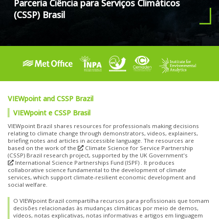
Parceria Ciência para Serviços Climáticos
(CSSP) Brasil
VIEWpoint and CSSP Brazil
VIEWpoint e CSSP Brasil
VIEWpoint Brazil shares resources for professionals making decisions
relating to climate change through demonstrators, videos, explainers,
briefing notes and articles in accessible language. The resources are
based on the work of the
Climate
Science for Service Partnership
(CSSP) Brazil
research project, supported by the UK Government's
International Science Partnerships Fund (ISPF)
. It produces
collaborative science fundamental to the development of climate
services, which support climate-resilient economic development and
social welfare.
O VIEWpoint Brazil compartilha recursos para profissionais que tomam
decisões relacionadas às mudanças climáticas por meio de demos,
vídeos, notas explicativas, notas informativas e artigos em linguagem